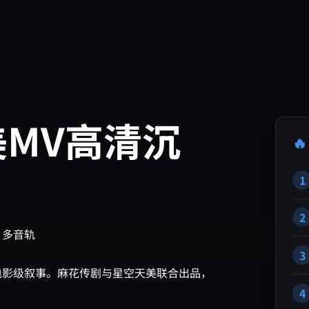
MV高清沉

1
2
 | 多音轨
3
电影级叙事。麻花传剧与星空天美联合出品，
4